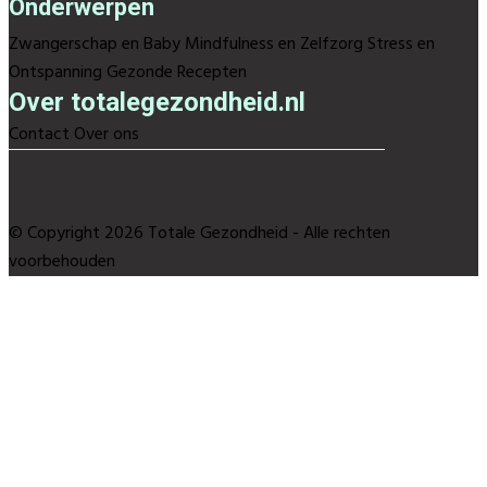
Onderwerpen
Zwangerschap en Baby
Mindfulness en Zelfzorg
Stress en
Ontspanning
Gezonde Recepten
Over totalegezondheid.nl
Contact
Over ons
© Copyright 2026 Totale Gezondheid - Alle rechten
voorbehouden