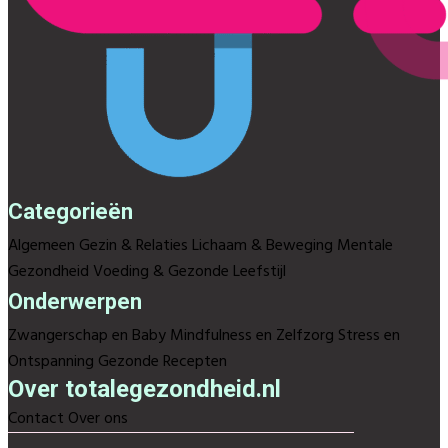
Categorieën
Algemeen
Gezin & Relaties
Lichaam & Beweging
Mentale
Gezondheid
Voeding & Gezonde Leefstijl
Onderwerpen
Zwangerschap en Baby
Mindfulness en Zelfzorg
Stress en
Ontspanning
Gezonde Recepten
Over totalegezondheid.nl
Contact
Over ons