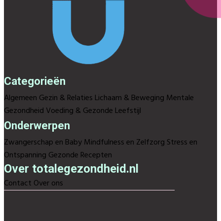
Categorieën
Algemeen
Gezin & Relaties
Lichaam & Beweging
Mentale
Gezondheid
Voeding & Gezonde Leefstijl
Onderwerpen
Zwangerschap en Baby
Mindfulness en Zelfzorg
Stress en
Ontspanning
Gezonde Recepten
Over totalegezondheid.nl
Contact
Over ons