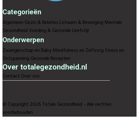
Categorieën
Algemeen
Gezin & Relaties
Lichaam & Beweging
Mentale
Gezondheid
Voeding & Gezonde Leefstijl
Onderwerpen
Zwangerschap en Baby
Mindfulness en Zelfzorg
Stress en
Ontspanning
Gezonde Recepten
Over totalegezondheid.nl
Contact
Over ons
© Copyright 2026 Totale Gezondheid - Alle rechten
voorbehouden